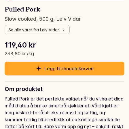
Pulled Pork
Slow cooked, 500 g, Leiv Vidar
Se alle varer fra Leiv Vidar
Stykkpris: 238,80 kr /kg
119,40 kr
Gjeldende pris er: 119,40 kr
238,80 kr /kg
Legg til i handlekurven
Om produktet
Pulled Pork er det perfekte valget når du vil ha et digg 
måltid uten å bruke timer på kjøkkenet. Vårt kjøtt er 
langtidskokt for å bli ekstra mørt og saftig, og 
kommer ferdig tilberedt slik at du kan lage smakfulle 
retter på kort tid. Bare varm opp og nyt – enkelt, raskt 