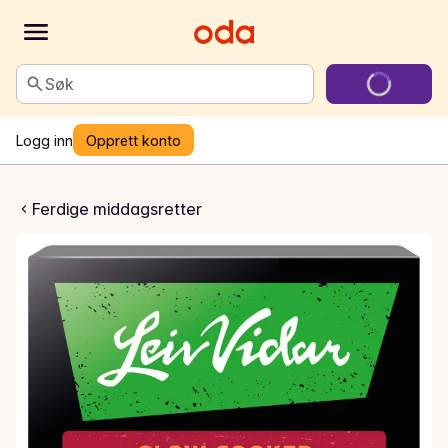
Søk
Logg inn
Opprett konto
lled Pork
Ferdige middagsretter