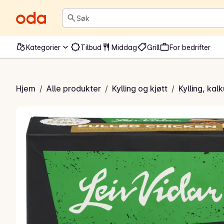
Søk
Kategorier
Tilbud
Middag
Grill
For bedrifter
led Chicken
Hjem
/
Alle produkter
/
Kylling og kjøtt
/
Kylling, kal