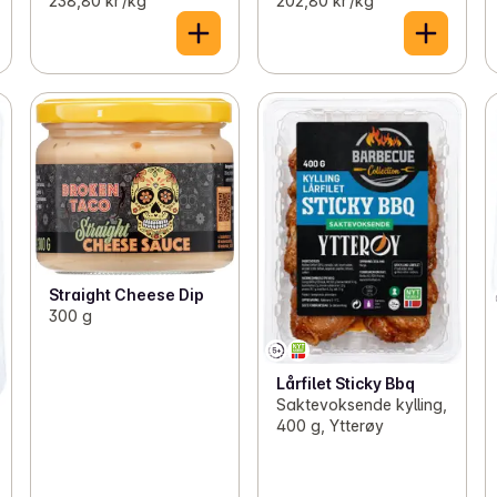
238,80 kr /kg
202,80 kr /kg
Straight Cheese Dip
300 g
Lårfilet Sticky Bbq
Saktevoksende kylling,
400 g, Ytterøy