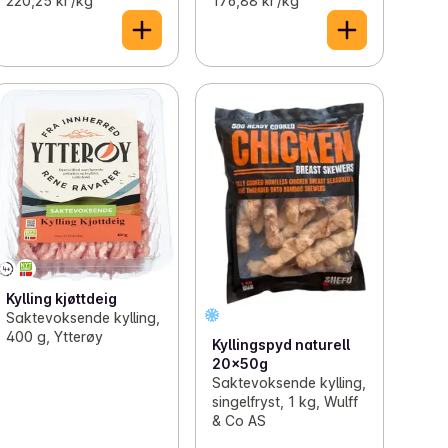
220,25 kr /kg
176,88 kr /kg
Kylling kjøttdeig
Saktevoksende kylling,
400 g, Ytterøy
Kyllingspyd naturell
20x50g
Saktevoksende kylling,
singelfryst, 1 kg, Wulff
& Co AS