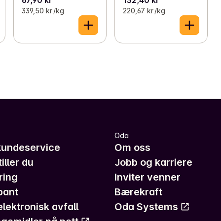
339,50 kr /kg
220,67 kr /kg
Oda
kundeservice
Om oss
iller du
Jobb og karriere
ring
Inviter venner
pant
Bærekraft
elektronisk avfall
Oda Systems