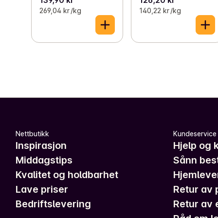
269,04 kr /kg
140,22 kr /kg
Nettbutikk
Kundeservice
Inspirasjon
Hjelp og 
Middagstips
Sånn best
Kvalitet og holdbarhet
Hjemleve
Lave priser
Retur av 
Bedriftslevering
Retur av 