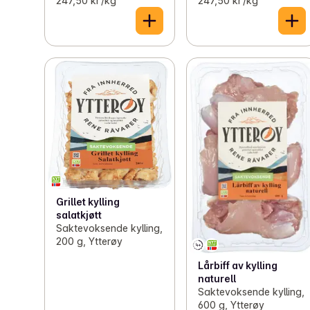
247,50 kr /kg
247,50 kr /kg
Grillet kylling
salatkjøtt
Saktevoksende kylling,
200 g, Ytterøy
Lårbiff av kylling
naturell
Saktevoksende kylling,
600 g, Ytterøy