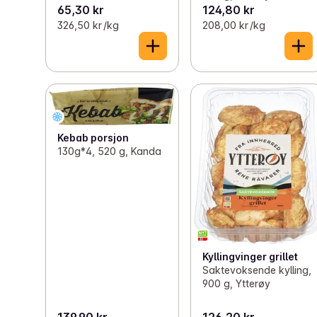
65,30 kr
124,80 kr
326,50 kr /kg
208,00 kr /kg
Kebab porsjon
130g*4, 520 g, Kanda
Kyllingvinger grillet
Saktevoksende kylling,
900 g, Ytterøy
139,90 kr
126,20 kr