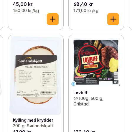
45,00 kr
68,40 kr
150,00 kr /kg
171,00 kr /kg
Løvbiff
6x100g, 600 g,
Grilstad
Kylling med krydder
200 g, Sørlandskjøtt
67,90 kr
132,40 kr