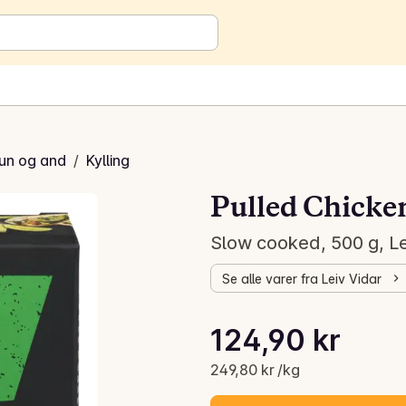
kun og and
/
Kylling
Pulled Chicke
Slow cooked, 500 g, Le
Se alle varer fra Leiv Vidar
Stykkpris: 249,80 kr /kg
124,90 kr
Gjeldende pris er: 124,90 kr
249,80 kr /kg