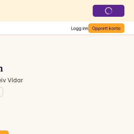
Logg inn
Opprett konto
n
iv Vidar