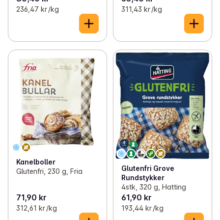
236,47 kr /kg
311,43 kr /kg
Kanelboller
Glutenfri Grove
Glutenfri, 230 g, Fria
Rundstykker
4stk, 320 g, Hatting
71,90 kr
61,90 kr
312,61 kr /kg
193,44 kr /kg