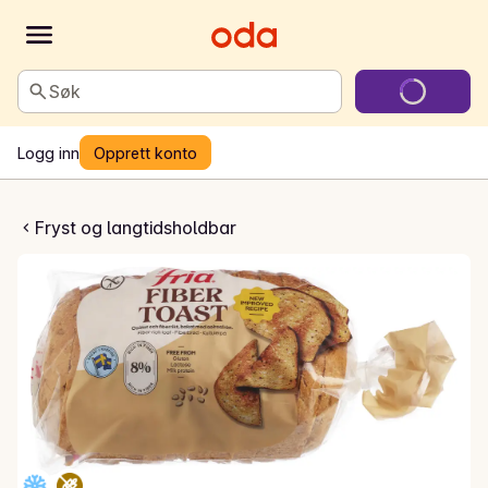
Søk
Logg inn
Opprett konto
fri fiberbrød
Fryst og langtidsholdbar