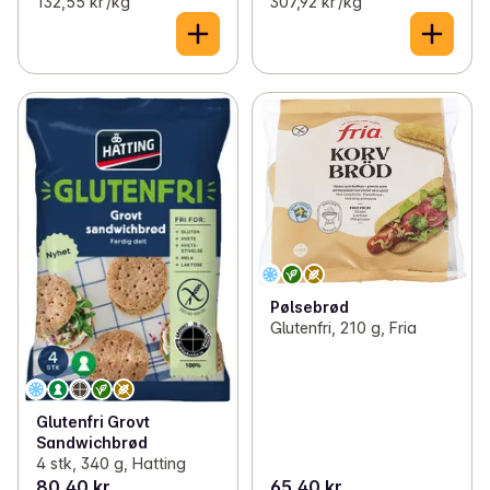
132,55 kr /kg
307,92 kr /kg
Pølsebrød
Glutenfri, 210 g, Fria
Glutenfri Grovt
Sandwichbrød
4 stk, 340 g, Hatting
80,40 kr
65,40 kr