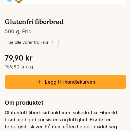
Glutenfri fiberbrød
500 g, Fria
Se alle varer fra Fria
Stykkpris: 159,80 kr /kg
79,90 kr
Gjeldende pris er: 79,90 kr
159,80 kr /kg
Legg til i handlekurven
Om produktet
Glutenfritt fiberbrød bakt med solsikkefrø. Fiberrikt 
brød med god konsistens og luftighet. Brødet er 
ferskfryst i skiver. På den måten holder brødet seg 