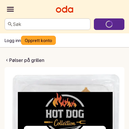
Søk
Logg inn
Opprett konto
an BBQ pølse
Pølser på grillen