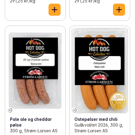
291,25 kr /kg
291,25 kr /kg
Pale ale og cheddar
Ostepølser med chili
pølse
Gullkvalitet 2026, 300 g,
300 g, Strøm-Larsen AS
Strøm-Larsen AS