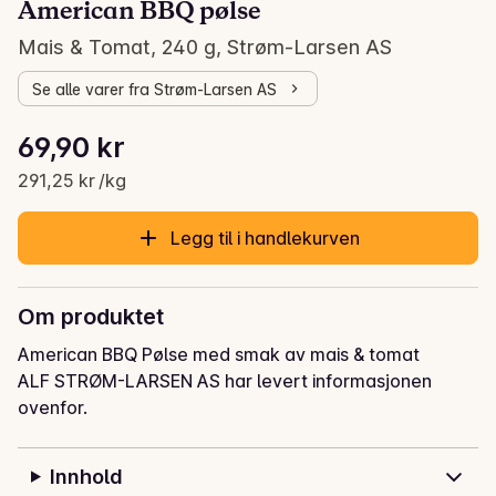
American BBQ pølse
Mais & Tomat, 240 g, Strøm-Larsen AS
Se alle varer fra Strøm-Larsen AS
Stykkpris: 291,25 kr /kg
69,90 kr
Gjeldende pris er: 69,90 kr
291,25 kr /kg
Legg til i handlekurven
Om produktet
American BBQ Pølse med smak av mais & tomat
ALF STRØM-LARSEN AS har levert informasjonen
ovenfor.
Innhold