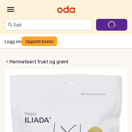
Søk
Logg inn
Opprett konto
nn oliven
Hermetisert frukt og grønt