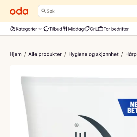
Søk
Kategorier
Tilbud
Middag
Grill
For bedrifter
ealthy Conditioner
Hjem
/
Alle produkter
/
Hygiene og skjønnhet
/
Hårp