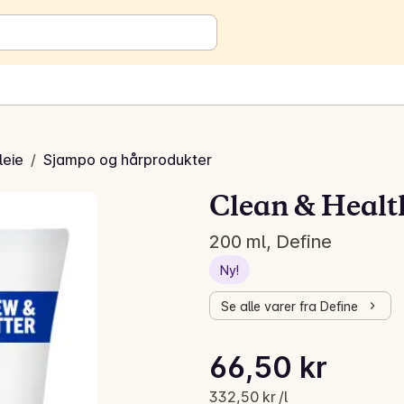
leie
/
Sjampo og hårprodukter
Clean & Healt
200 ml, Define
Ny!
Se alle varer fra Define
Stykkpris: 332,50 kr /l
66,50 kr
Gjeldende pris er: 66,50 kr
332,50 kr /l