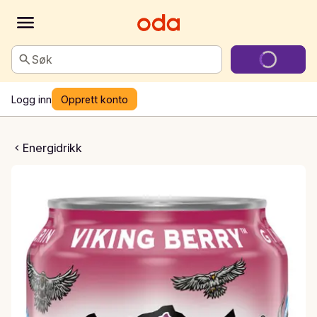
Søk
Logg inn
Opprett konto
iced Viking Berry
Energidrikk