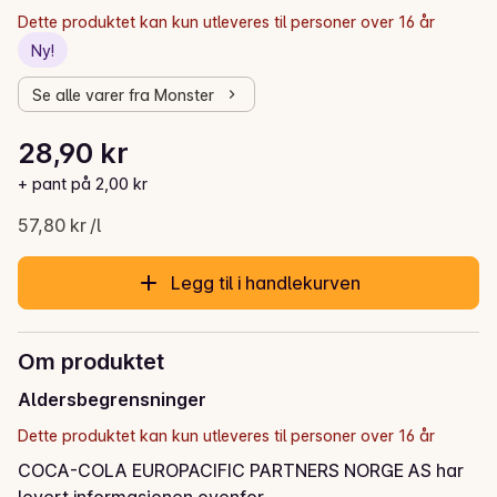
Dette produktet kan kun utleveres til personer over 16 år
Ny!
Se alle varer fra Monster
Stykkpris: 57,80 kr /l
28,90 kr
Gjeldende pris er: 28,90 kr
+ pant på 2,00 kr
57,80 kr /l
Legg til i handlekurven
Om produktet
Aldersbegrensninger
Dette produktet kan kun utleveres til personer over 16 år
COCA-COLA EUROPACIFIC PARTNERS NORGE AS har