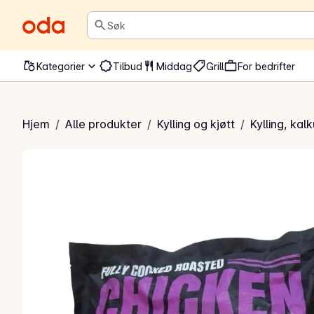
Søk
Kategorier
Tilbud
Middag
Grill
For bedrifter
yst stekt & skivet
Hjem
/
Alle produkter
/
Kylling og kjøtt
/
Kylling, kal