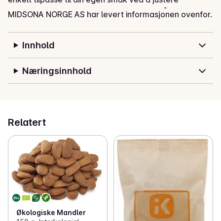
mengden vann. Inneholder kun naturlige råvarer, ingen 
MIDSONA NORGE AS har levert informasjonen ovenfor.
tilsetningsstoffer eller aromaer.

Anbefalt blandingsforhold: 1 del gløgg + 2 deler vann. 
Innhold
Topp gjerne med hakkede mandler og tørkede 
tranebær!
Næringsinnhold
Relatert
Økologiske Mandler