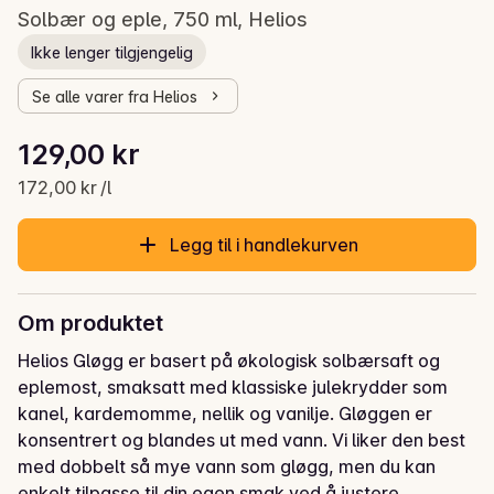
Solbær og eple, 750 ml, Helios
Ikke lenger tilgjengelig
Se alle varer fra Helios
Stykkpris: 172,00 kr /l
129,00 kr
Gjeldende pris er: 129,00 kr
172,00 kr /l
Legg til i handlekurven
Om produktet
Helios Gløgg er basert på økologisk solbærsaft og 
eplemost, smaksatt med klassiske julekrydder som 
kanel, kardemomme, nellik og vanilje. Gløggen er 
konsentrert og blandes ut med vann. Vi liker den best 
med dobbelt så mye vann som gløgg, men du kan 
enkelt tilpasse til din egen smak ved å justere 