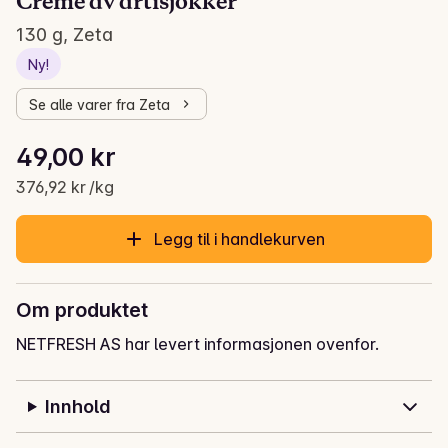
Crème av artisjokker
130 g, Zeta
Ny!
Se alle varer fra Zeta
Stykkpris: 376,92 kr /kg
49,00 kr
Gjeldende pris er: 49,00 kr
376,92 kr /kg
Legg til i handlekurven
Om produktet
NETFRESH AS har levert informasjonen ovenfor.
Innhold