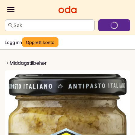
Søk
Logg inn
Opprett konto
v artisjokker
Middagstilbehør