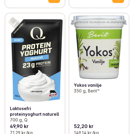
Yokos vanilje
350 g, Berit™
Laktosefri
proteinyoghurt naturell
700 g, Q
49,90 kr
52,20 kr
71,29 kr /kg
149,14 kr /kg