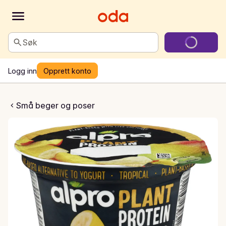
Søk
Logg inn
Opprett konto
ein yellow fruits
Små beger og poser