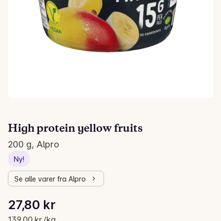
High protein yellow fruits
200 g, Alpro
Ny!
Se alle varer fra Alpro
Stykkpris: 139,00 kr /kg
27,80 kr
Gjeldende pris er: 27,80 kr
139,00 kr /kg