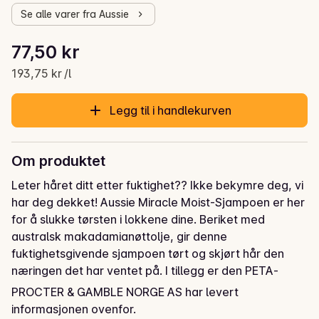
Se alle varer fra Aussie
Stykkpris: 193,75 kr /l
77,50 kr
Gjeldende pris er: 77,50 kr
193,75 kr /l
Legg til i handlekurven
Om produktet
Leter håret ditt etter fuktighet?? Ikke bekymre deg, vi 
har deg dekket! Aussie Miracle Moist-Sjampoen er her 
for å slukke tørsten i lokkene dine. Beriket med 
australsk makadamianøttolje, gir denne 
fuktighetsgivende sjampoen tørt og skjørt hår den 
næringen det har ventet på. I tillegg er den PETA-
sertifisert cruelty-free! Og den ikoniske Aussie-
PROCTER & GAMBLE NORGE AS har levert
duften? Gjør deg klar til å bli en duft-sensasjon! 
informasjonen ovenfor.