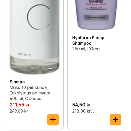
Hyaluron Plump
Shampoo
250 ml, L'Oreal
Sjampo
Maks 10 per kunde,
Eukalyptus og mynte,
400 ml, C soaps
211,65 kr
54,50 kr
249,00 kr
218,00 kr /l