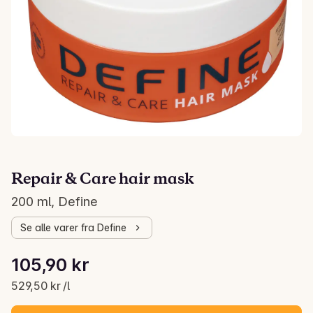
Repair & Care hair mask
200 ml, Define
Se alle varer fra Define
Stykkpris: 529,50 kr /l
105,90 kr
Gjeldende pris er: 105,90 kr
529,50 kr /l