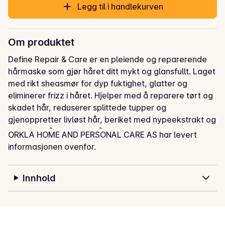
Legg til i handlekurven
Om produktet
Define Repair & Care er en pleiende og reparerende 
hårmaske som gjør håret ditt mykt og glansfullt. Laget 
med rikt sheasmør for dyp fuktighet, glatter og 
eliminerer frizz i håret. Hjelper med å reparere tørt og 
skadet hår, reduserer splittede tupper og 
gjenoppretter livløst hår, beriket med nypeekstrakt og 
algeolje. Påfør i fuktig hår og la virke i 2-5 minutter. 
ORKLA HOME AND PERSONAL CARE AS har levert
Skyll med vann. Kan brukes i stedet for balsam. 
informasjonen ovenfor.
Vegansk og utviklet i samarbeid med norske frisører.
Innhold