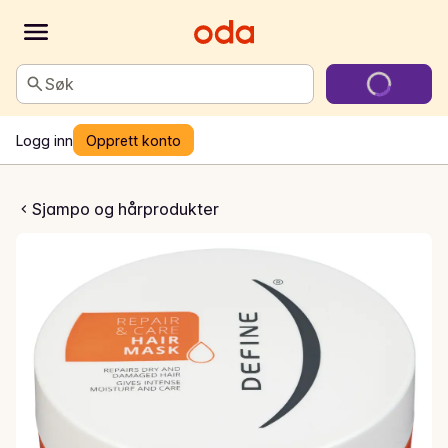
Søk
Logg inn
Opprett konto
 Care hair mask
Sjampo og hårprodukter