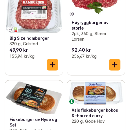
Høyryggburger av
storfe
2pk, 360 g, Strøm-
Big Size hamburger
Larsen
320 g, Grilstad
49,90 kr
92,40 kr
155,94 kr /kg
256,67 kr /kg
Asia fiskeburger kokos
& thai red curry
Fiskeburger av Hyse og
220 g, Gode Hav
Sei