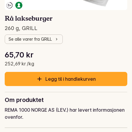
Rå lakseburger
260 g, GRILL
Se alle varer fra GRILL
Stykkpris: 252,69 kr /kg
65,70 kr
Gjeldende pris er: 65,70 kr
252,69 kr /kg
Legg til i handlekurven
Om produktet
REMA 1000 NORGE AS (LEV.) har levert informasjonen
ovenfor.