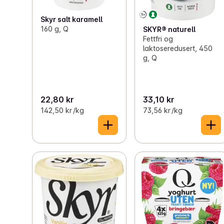
Skyr salt karamell
160 g, Q
SKYR® naturell
Fettfri og
laktoseredusert, 450
g, Q
22,80 kr
33,10 kr
142,50 kr /kg
73,56 kr /kg