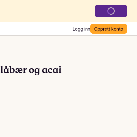
Logg inn
Opprett konto
låbær og acai