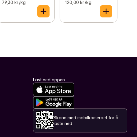
79,30 kr /kg
120,00 kr /kg
Last ned appen
Skann med mobilkameraet for å
laste ned