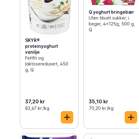
Q yoghurt bringebær
Uten tilsatt sukker, i
beger, 4x125g, 500 g,
Q
SKYR®
proteinyoghurt
vanilje
Fettfri og
laktoseredusert, 450
g, Q
37,20 kr
35,10 kr
82,67 kr /kg
70,20 kr /kg