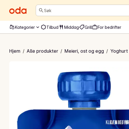
Søk
Kategorier
Tilbud
Middag
Grill
For bedrifter
iv blåbær og acai
Hjem
/
Alle produkter
/
Meieri, ost og egg
/
Yoghurt