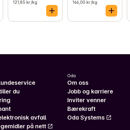
121,85 kr /kg
166,00 kr /kg
Oda
kundeservice
Om oss
iller du
Jobb og karriere
ring
Inviter venner
pant
Bærekraft
elektronisk avfall
Oda Systems
gemidler på nett