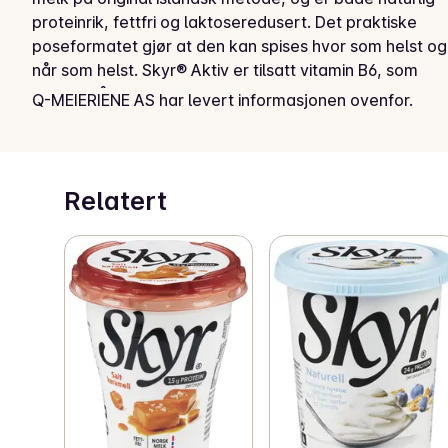
proteinrik, fettfri og laktoseredusert. Det praktiske 
poseformatet gjør at den kan spises hvor som helst og 
når som helst. Skyr® Aktiv er tilsatt vitamin B6, som 
bidrar til å redusere tretthet og utmattelse.

Q-MEIERIENE AS har levert informasjonen ovenfor.
Skyr® – BÅDE smaker godt OG gjør godt.
Relatert