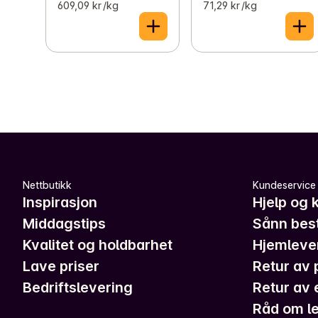
609,09 kr /kg
71,29 kr /kg
Nettbutikk
Kundeservice
Inspirasjon
Hjelp og 
Middagstips
Sånn best
Kvalitet og holdbarhet
Hjemleve
Lave priser
Retur av 
Bedriftslevering
Retur av 
Råd om le