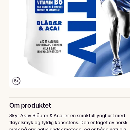
Om produktet
Skyr Aktiv Blåbær & Acai er en smakfull yoghurt med 
fløyelsmyk og fyldig konsistens. Den er laget av norsk 
melk på original islandsk metode, og er både naturlig 