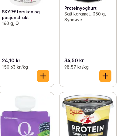
Proteinyoghurt
SKYR® fersken og
Salt karamell, 350 g,
pasjonsfrukt
Synnøve
160 g, Q
24,10 kr
34,50 kr
150,63 kr /kg
98,57 kr /kg