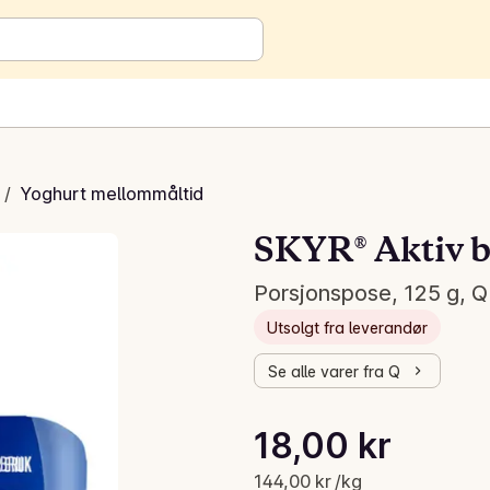
/
Yoghurt mellommåltid
SKYR® Aktiv b
Porsjonspose, 125 g, Q
Utsolgt fra leverandør
Se alle varer fra Q
Stykkpris: 144,00 kr /kg
18,00 kr
Gjeldende pris er: 18,00 kr
144,00 kr /kg