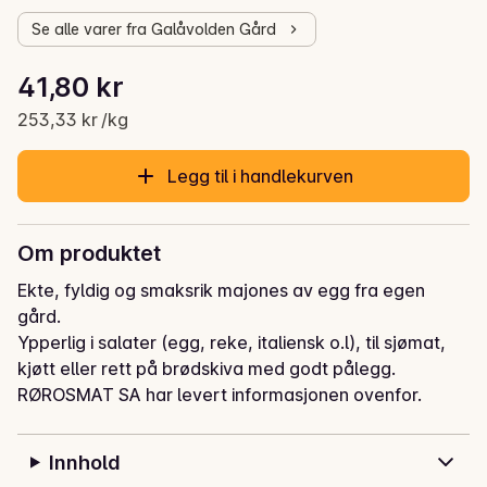
Se alle varer fra Galåvolden Gård
Stykkpris: 253,33 kr /kg
41,80 kr
Gjeldende pris er: 41,80 kr
253,33 kr /kg
Legg til i handlekurven
Om produktet
Ekte, fyldig og smaksrik majones av egg fra egen 
gård.

Ypperlig i salater (egg, reke, italiensk o.l), til sjømat, 
kjøtt eller rett på brødskiva med godt pålegg.
RØROSMAT SA har levert informasjonen ovenfor.
Innhold