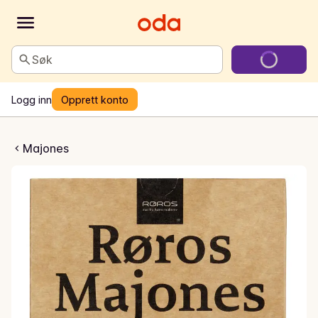
Søk
Logg inn
Opprett konto
osmajones
Majones