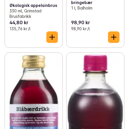
bringebær
Økologisk appelsinbrus
1 l, Balholm
330 ml, Grimstad
Brusfabrikk
44,80 kr
98,90 kr
135,76 kr /l
98,90 kr /l