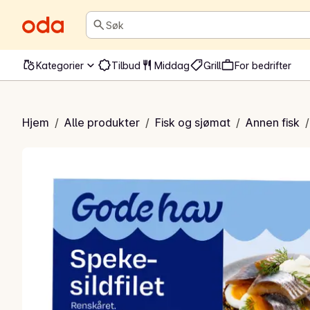
Søk
Kategorier
Tilbud
Middag
Grill
For bedrifter
ekesildfilet
Hjem
/
Alle produkter
/
Fisk og sjømat
/
Annen fisk
/