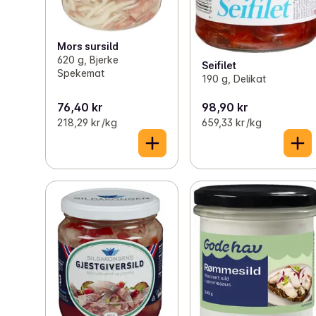
Mors sursild
620 g, Bjerke
Seifilet
Spekemat
190 g, Delikat
76,40 kr
98,90 kr
218,29 kr /kg
659,33 kr /kg