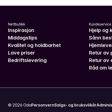
Nettbutikk
Kundeservice
Inspirasjon
Hjelp og 
Middagstips
Sånn best
Kvalitet og holdbarhet
Hjemleve
Lave priser
Retur av 
Bedriftslevering
Retur av 
Råd om le
©
2026
Oda
Personvern
Salgs- og bruksvilkår
Adminis