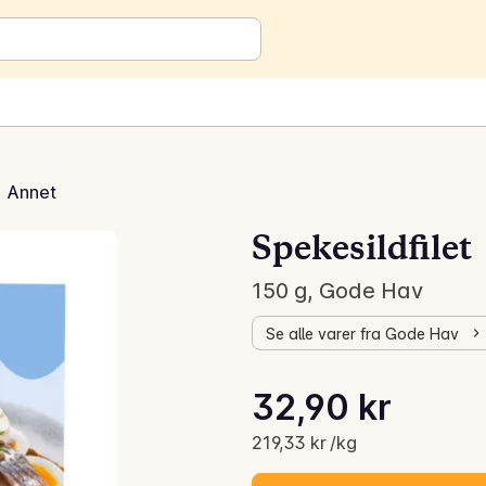
Annet
Spekesildfilet
150 g, Gode Hav
Se alle varer fra Gode Hav
Stykkpris: 219,33 kr /kg
32,90 kr
Gjeldende pris er: 32,90 kr
219,33 kr /kg