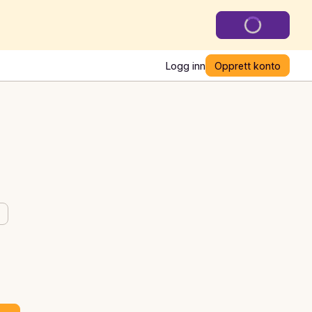
Logg inn
Opprett konto