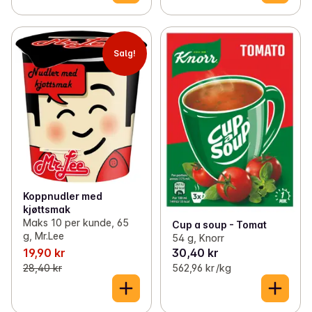
Salg!
Koppnudler med
kjøttsmak
Maks 10 per kunde, 65
Cup a soup - Tomat
g, Mr.Lee
54 g, Knorr
19,90 kr
30,40 kr
28,40 kr
562,96 kr /kg