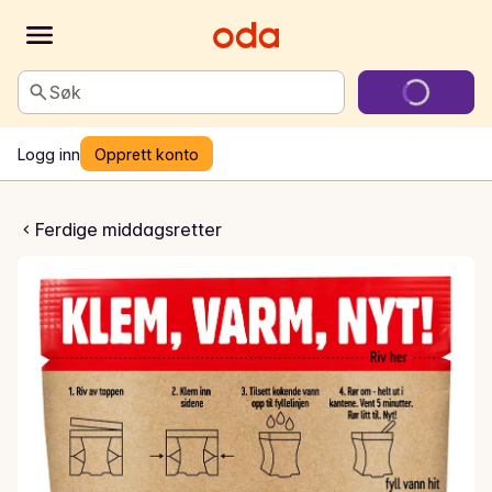
Søk
Logg inn
Opprett konto
a Rett i koppen
Ferdige middagsretter