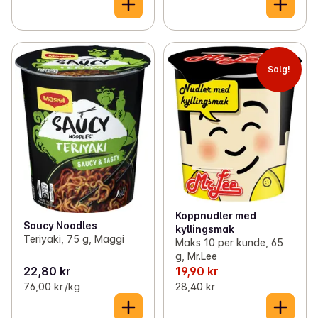
Salg!
Koppnudler med
Saucy Noodles
kyllingsmak
Teriyaki, 75 g, Maggi
Maks 10 per kunde, 65
g, Mr.Lee
22,80 kr
19,90 kr
76,00 kr /kg
28,40 kr