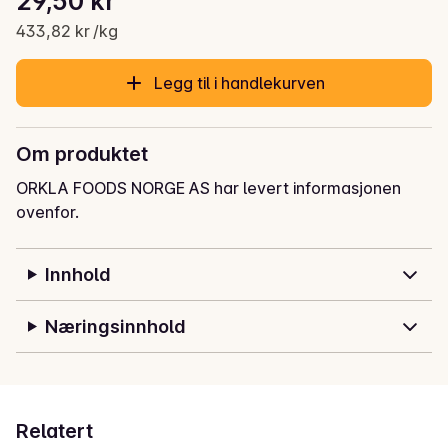
29,50 kr
Gjeldende pris er: 29,50 kr
433,82 kr /kg
Legg til i handlekurven
Om produktet
ORKLA FOODS NORGE AS har levert informasjonen
ovenfor.
Innhold
Næringsinnhold
Relatert