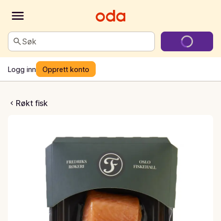
Søk
Logg inn
Opprett konto
mrøkt laks
Røkt fisk