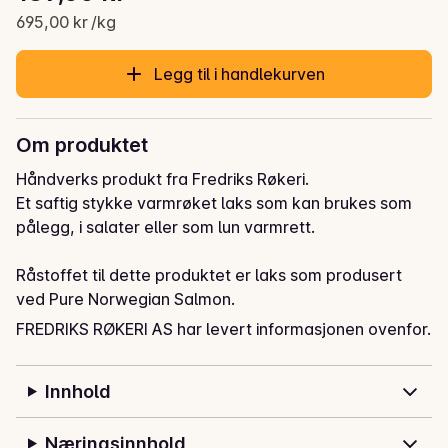
Gjeldende pris er: 139,00 kr
695,00 kr /kg
Legg til i handlekurven
Om produktet
Håndverks produkt fra Fredriks Røkeri.

Et saftig stykke varmrøket laks som kan brukes som 
pålegg, i salater eller som lun varmrett.

Råstoffet til dette produktet er laks som produsert 
ved Pure Norwegian Salmon.

FREDRIKS RØKERI AS har levert informasjonen ovenfor.
Laks fra Pure Norwegian Seafood er oppdrettet i 
farvannene rundt Vartdal, Aukra, Averøy og Frøya. 
Innhold
Siden hele Pure Norwegian Seafood sin produksjon er 
innrettet etter Pure Princess-standarden, vil også vår 
konvensjonelle standardlaks ha høy kvalitet. Det er 
Næringsinnhold