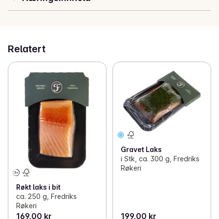
fordi denne har fulgt store deler av konseptet til Pure 
Princess standard.
Relatert
Gravet Laks
i Stk, ca. 300 g, Fredriks
Røkeri
Røkt laks i bit
ca. 250 g, Fredriks
Røkeri
169,00 kr
199,00 kr