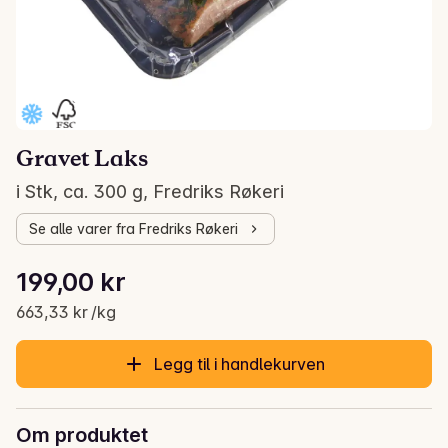
Gravet Laks
i Stk, ca. 300 g, Fredriks Røkeri
Se alle varer fra Fredriks Røkeri
Stykkpris: 663,33 kr /kg
199,00 kr
Gjeldende pris er: 199,00 kr
663,33 kr /kg
Legg til i handlekurven
Om produktet