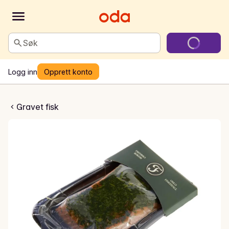
Søk
Logg inn
Opprett konto
avet Laks
Gravet fisk