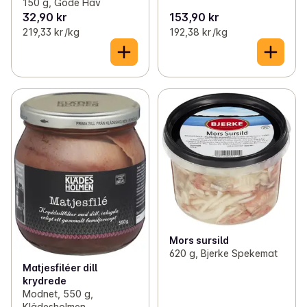
150 g, Gode Hav
32,90 kr
153,90 kr
219,33 kr /kg
192,38 kr /kg
Mors sursild
620 g, Bjerke Spekemat
Matjesfiléer dill
krydrede
Modnet, 550 g,
Klädesholmen