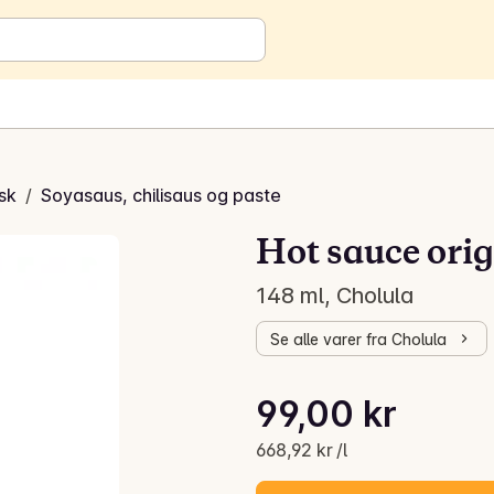
isk
/
Soyasaus, chilisaus og paste
Hot sauce orig
148 ml, Cholula
Se alle varer fra Cholula
Stykkpris: 668,92 kr /l
99,00 kr
Gjeldende pris er: 99,00 kr
668,92 kr /l