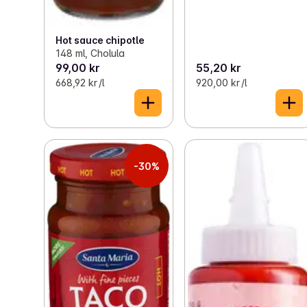
Hot sauce chipotle
148 ml, Cholula
99,00 kr
55,20 kr
668,92 kr /l
920,00 kr /l
-30%