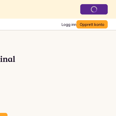
Logg inn
Opprett konto
inal