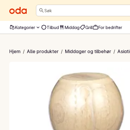
Søk
Kategorier
Tilbud
Middag
Grill
For bedrifter
sauce original
Hjem
/
Alle produkter
/
Middager og tilbehør
/
Asiat