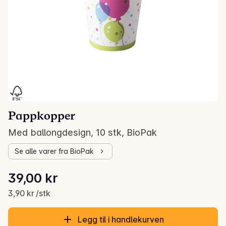
Pappkopper
Med ballongdesign, 10 stk, BioPak
Se alle varer fra BioPak
Stykkpris: 3,90 kr /stk
39,00 kr
Gjeldende pris er: 39,00 kr
3,90 kr /stk
Legg til i handlekurven