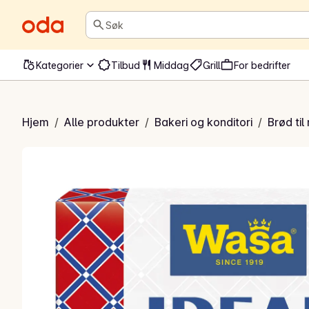
Søk
Kategorier
Tilbud
Middag
Grill
For bedrifter
Flatbrød
Hjem
/
Alle produkter
/
Bakeri og konditori
/
Brød ti