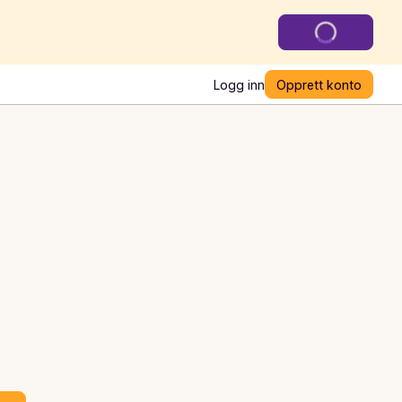
Logg inn
Opprett konto