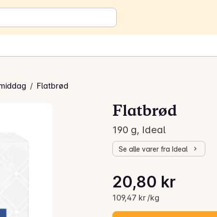
l middag
/
Flatbrød
Flatbrød
190 g, Ideal
Se alle varer fra Ideal
Stykkpris: 109,47 kr /kg
20,80 kr
Gjeldende pris er: 20,80 kr
109,47 kr /kg