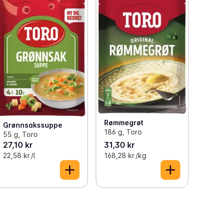
Rømmegrøt
Grønnsakssuppe
186 g, Toro
55 g, Toro
27,10 kr
31,30 kr
22,58 kr /l
168,28 kr /kg