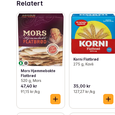
Relatert
Korni Flatbrød
275 g, Kavli
Mors Hjemmebakte
Flatbrød
520 g, Mors
47,40 kr
35,00 kr
91,15 kr /kg
127,27 kr /kg