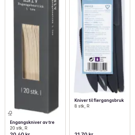
Kniver til flergangsbruk
8 stk, R
Engangskniver av tre
20 stk, R
20,40 kr
21,70 kr