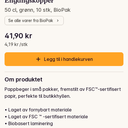
Engangskopper
50 cl, grønn, 10 stk, BioPak
Se alle varer fra BioPak
Stykkpris: 4,19 kr /stk
41,90 kr
Gjeldende pris er: 41,90 kr
4,19 kr /stk
Legg til i handlekurven
Om produktet
Pappbeger i små pakker, fremstilt av FSC™-sertifisert 
papir, perfekte til butikkhyllen.

• Laget av fornybart materiale

• Laget av FSC ™ -sertifisert materiale

• Biobasert laminering