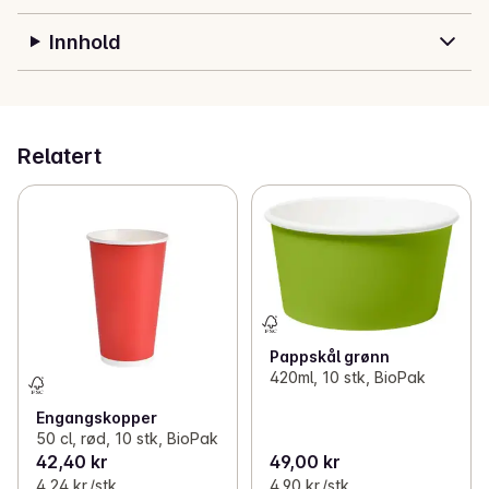
Innhold
Relatert
Pappskål grønn
420ml, 10 stk, BioPak
Engangskopper
50 cl, rød, 10 stk, BioPak
42,40 kr
49,00 kr
4,24 kr /stk
4,90 kr /stk