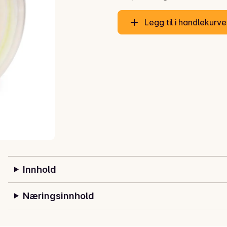
Legg til i handlekurv
Innhold
Næringsinnhold