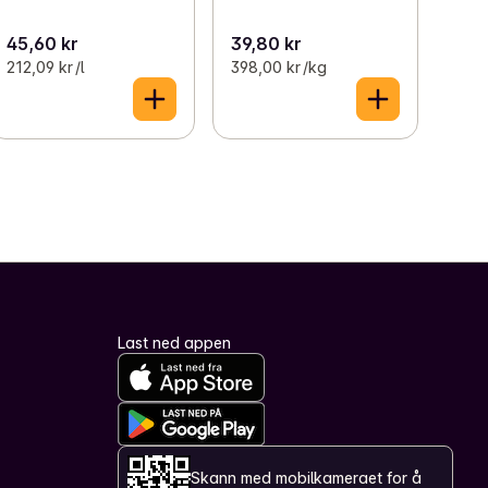
45,60 kr
39,80 kr
212,09 kr /l
398,00 kr /kg
Last ned appen
Skann med mobilkameraet for å