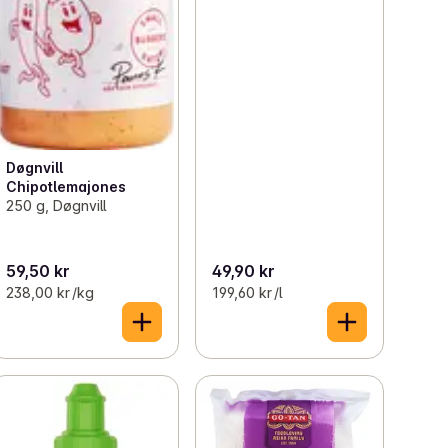
Døgnvill
Chipotlemajones
250 g, Døgnvill
59,50 kr
49,90 kr
238,00 kr /kg
199,60 kr /l