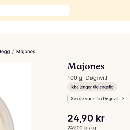
legg
/
Majones
Majones
100 g, Døgnvill
Ikke lenger tilgjengelig
Se alle varer fra Døgnvill
Stykkpris: 249,00 kr /kg
24,90 kr
Gjeldende pris er: 24,90 kr
249,00 kr /kg