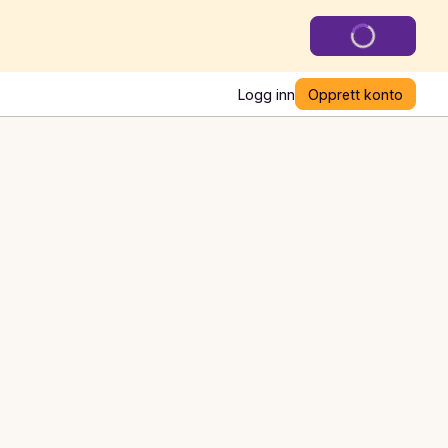
Logg inn
Opprett konto