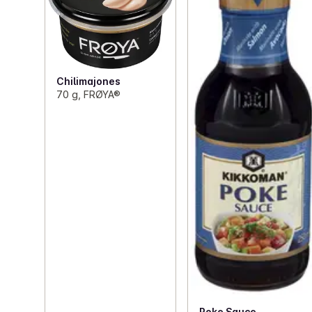
Chilimajones
70 g, FRØYA®
Poke Sauce