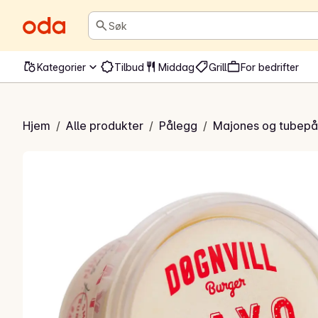
Søk
Kategorier
Tilbud
Middag
Grill
For bedrifter
Majones
Hjem
/
Alle produkter
/
Pålegg
/
Majones og tubepå