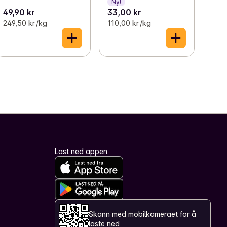
Ny!
49,90 kr
33,00 kr
249,50 kr /kg
110,00 kr /kg
Last ned appen
Skann med mobilkameraet for å
laste ned