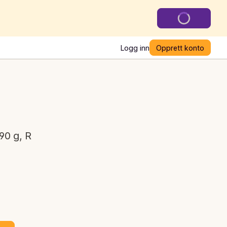
Logg inn
Opprett konto
90 g, R