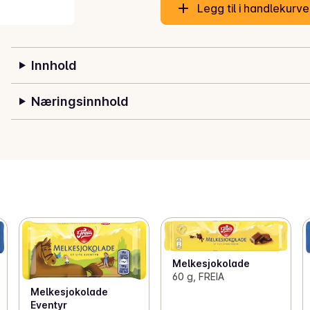
Legg til i handlekurv
Innhold
Næringsinnhold
Melkesjokolade
60 g, FREIA
Melkesjokolade
Eventyr