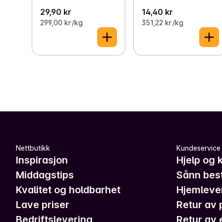
29,90 kr
14,40 kr
299,00 kr /kg
351,22 kr /kg
Nettbutikk
Kundeservice
Inspirasjon
Hjelp og 
Middagstips
Sånn best
Kvalitet og holdbarhet
Hjemleve
Lave priser
Retur av 
Bedriftslevering
Retur av 