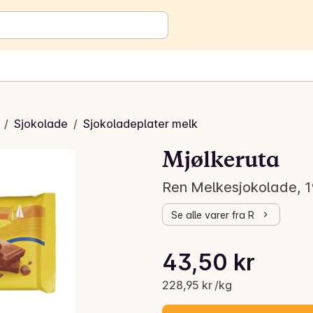
/
Sjokolade
/
Sjokoladeplater melk
Mjølkeruta
Ren Melkesjokolade, 1
Se alle varer fra R
Stykkpris: 228,95 kr /kg
43,50 kr
Gjeldende pris er: 43,50 kr
228,95 kr /kg