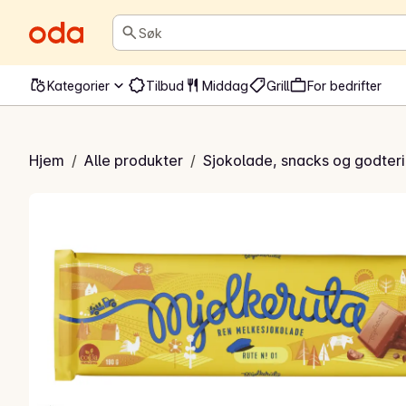
Søk
Kategorier
Tilbud
Middag
Grill
For bedrifter
jølkeruta
Hjem
/
Alle produkter
/
Sjokolade, snacks og godteri