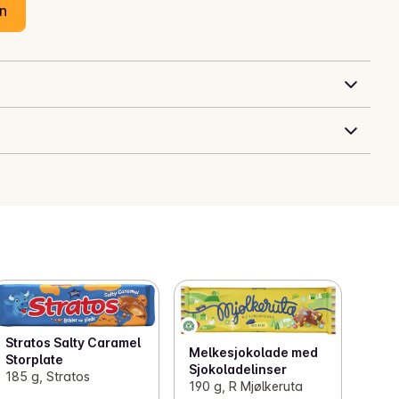
en
Stratos Salty Caramel
Melkesjokolade med
Storplate
Sjokoladelinser
185 g, Stratos
190 g, R Mjølkeruta