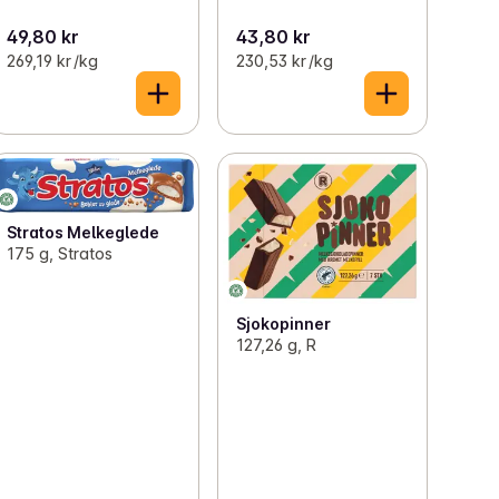
49,80 kr
43,80 kr
269,19 kr /kg
230,53 kr /kg
Stratos Melkeglede
175 g, Stratos
Sjokopinner
127,26 g, R