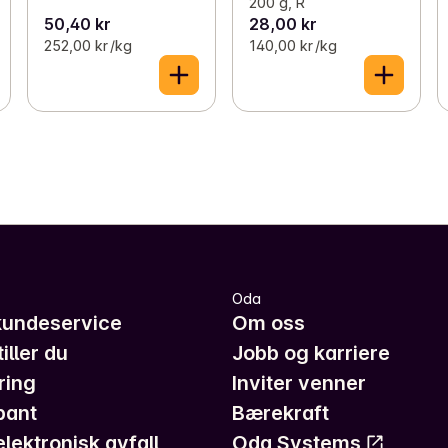
200 g, R
50,40 kr
28,00 kr
252,00 kr /kg
140,00 kr /kg
Oda
kundeservice
Om oss
iller du
Jobb og karriere
ring
Inviter venner
pant
Bærekraft
elektronisk avfall
Oda Systems