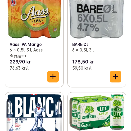
BARE Øl
Aass IPA Mango
6 x 0,5l, 3 l
6 x 0,5l, 3 l, Aass
Bryggeri
229,90 kr
178,50 kr
76,63 kr /l
59,50 kr /l