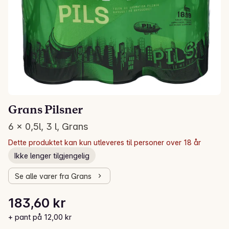
Grans Pilsner
6 x 0,5l, 3 l, Grans
Dette produktet kan kun utleveres til personer over 18 år
Ikke lenger tilgjengelig
Se alle varer fra Grans
Stykkpris: 61,20 kr /l
183,60 kr
Gjeldende pris er: 183,60 kr
+ pant på 12,00 kr