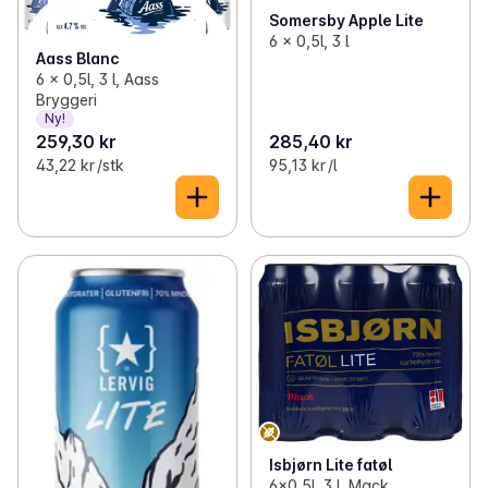
Somersby Apple Lite
6 x 0,5l, 3 l
Aass Blanc
6 x 0,5l, 3 l, Aass
Bryggeri
Ny!
259,30 kr
285,40 kr
43,22 kr /stk
95,13 kr /l
Isbjørn Lite fatøl
6x0,5l, 3 l, Mack