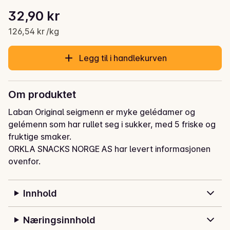
Stykkpris: 126,54 kr /kg
32,90 kr
Gjeldende pris er: 32,90 kr
126,54 kr /kg
Legg til i handlekurven
Om produktet
Laban Original seigmenn er myke gelédamer og 
gelémenn som har rullet seg i sukker, med 5 friske og 
fruktige smaker.
ORKLA SNACKS NORGE AS har levert informasjonen
ovenfor.
Innhold
Næringsinnhold