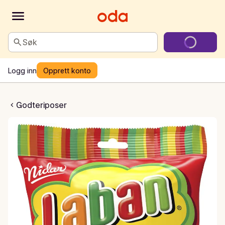
Søk
Logg inn
Opprett konto
menn og Seigdamer
Godteriposer