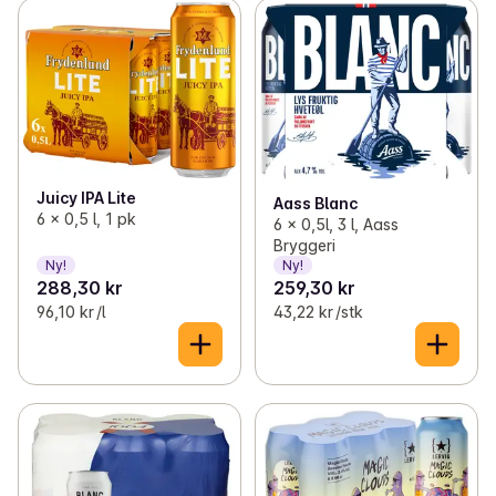
Juicy IPA Lite
Aass Blanc
6 x 0,5 l, 1 pk
6 x 0,5l, 3 l, Aass
Bryggeri
Ny!
Ny!
288,30 kr
259,30 kr
96,10 kr /l
43,22 kr /stk