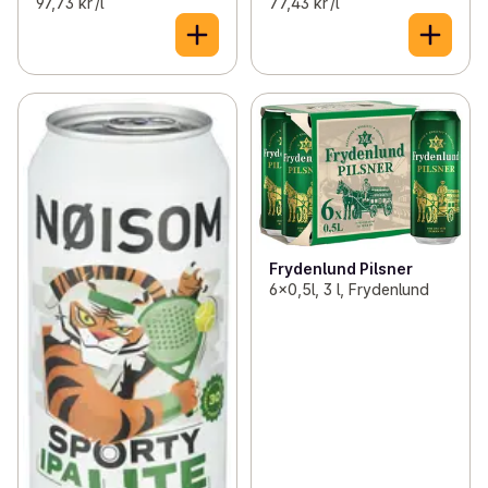
97,73 kr /l
77,43 kr /l
Frydenlund Pilsner
6x0,5l, 3 l, Frydenlund