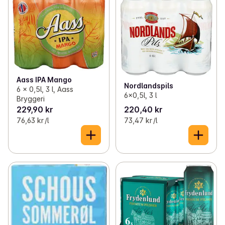
Aass IPA Mango
Nordlandspils
6 x 0,5l, 3 l, Aass
6x0,5l, 3 l
Bryggeri
229,90 kr
220,40 kr
76,63 kr /l
73,47 kr /l