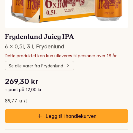
Frydenlund Juicy IPA
6 x 0,5l, 3 l, Frydenlund
Dette produktet kan kun utleveres til personer over 18 år
Se alle varer fra Frydenlund
Stykkpris: 89,77 kr /l
269,30 kr
Gjeldende pris er: 269,30 kr
+ pant på 12,00 kr
89,77 kr /l
Legg til i handlekurven