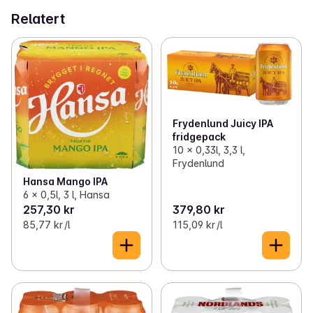
Relatert
Frydenlund Juicy IPA
fridgepack
10 x 0,33l, 3,3 l,
Frydenlund
Hansa Mango IPA
6 x 0,5l, 3 l, Hansa
257,30 kr
379,80 kr
85,77 kr /l
115,09 kr /l