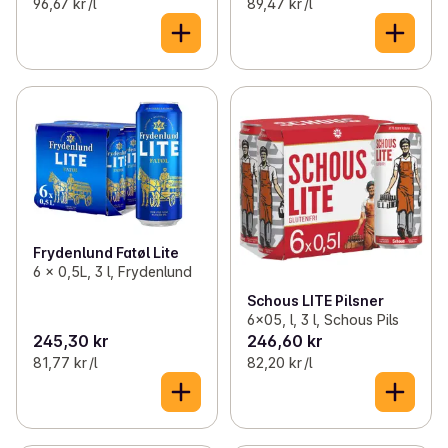
96,67 kr /l
89,47 kr /l
Frydenlund Fatøl Lite
6 x 0,5L, 3 l, Frydenlund
Schous LITE Pilsner
6x05, l, 3 l, Schous Pils
245,30 kr
246,60 kr
81,77 kr /l
82,20 kr /l