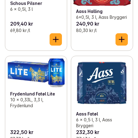
Schous Pilsner
6 x 0,5l, 3 l
Aass Halling
6x0,5l, 3 l, Aass Bryggeri
209,40 kr
240,90 kr
69,80 kr /l
80,30 kr /l
Frydenlund Fatøl Lite
10 x 0,33L, 3,3 l,
Frydenlund
Aass Fatøl
6 x 0,5 l, 3 l, Aass
Bryggeri
322,50 kr
232,30 kr