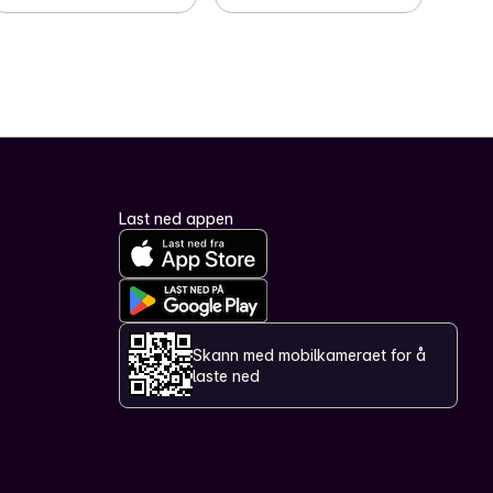
Last ned appen
Skann med mobilkameraet for å
laste ned