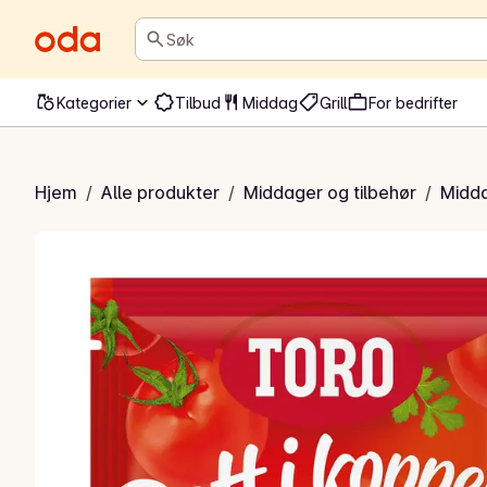
Søk
Kategorier
Tilbud
Middag
Grill
For bedrifter
e med mozzarella
Hjem
/
Alle produkter
/
Middager og tilbehør
/
Midd