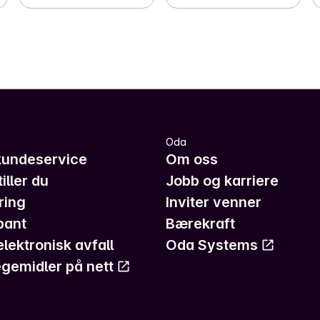
Oda
kundeservice
Om oss
iller du
Jobb og karriere
ring
Inviter venner
pant
Bærekraft
elektronisk avfall
Oda Systems
gemidler på nett