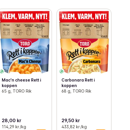
Mac'n cheese Rett i
Carbonara Rett i
koppen
koppen
65 g, TORO Rik
68 g, TORO Rik
28,00 kr
29,50 kr
114,29 kr /kg
433,82 kr /kg