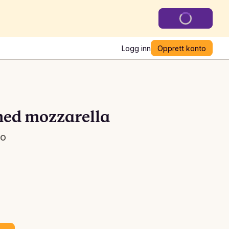
Logg inn
Opprett konto
ed mozzarella
ro