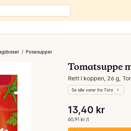
agsbaser
/
Posesupper
Tomatsuppe m
Rett i koppen, 26 g, To
Se alle varer fra Toro
Stykkpris: 60,91 kr /l
13,40 kr
Gjeldende pris er: 13,40 kr
60,91 kr /l