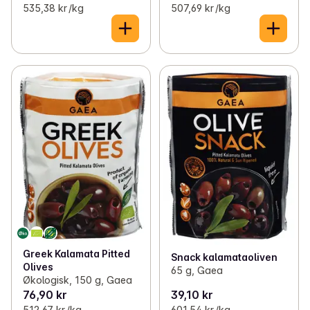
535,38 kr /kg
507,69 kr /kg
Greek Kalamata Pitted
Snack kalamataoliven
Olives
65 g, Gaea
Økologisk, 150 g, Gaea
76,90 kr
39,10 kr
512,67 kr /kg
601,54 kr /kg