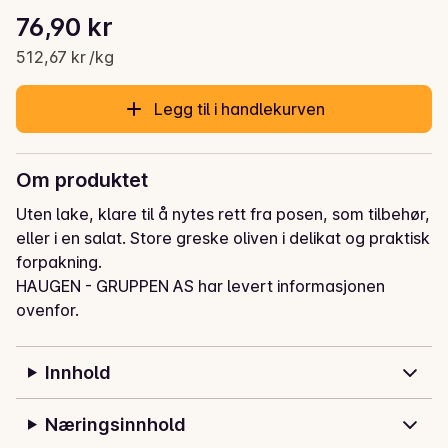
Stykkpris: 512,67 kr /kg
76,90 kr
Gjeldende pris er: 76,90 kr
512,67 kr /kg
Legg til i handlekurven
Om produktet
Uten lake, klare til å nytes rett fra posen, som tilbehør, 
eller i en salat. Store greske oliven i delikat og praktisk 
forpakning.
HAUGEN - GRUPPEN AS har levert informasjonen
ovenfor.
Innhold
Næringsinnhold