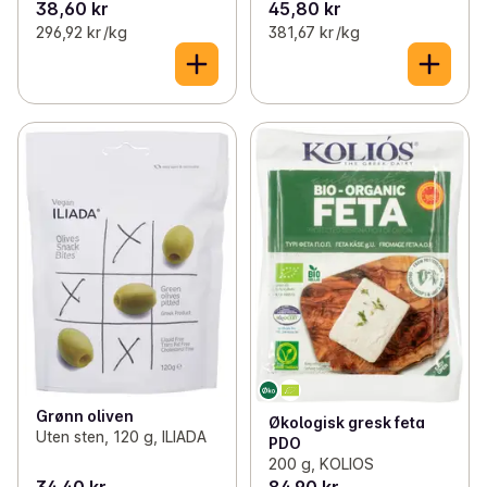
38,60 kr
45,80 kr
296,92 kr /kg
381,67 kr /kg
Grønn oliven
Økologisk gresk feta
Uten sten, 120 g, ILIADA
PDO
200 g, KOLIOS
34,40 kr
84,90 kr