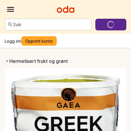
Søk
Logg inn
Opprett konto
ek Pitted Olives
Hermetisert frukt og grønt