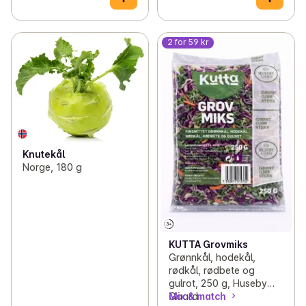
2 for 59 kr
Knutekål
Norge, 180 g
KUTTA Grovmiks
Grønnkål, hodekål,
rødkål, rødbete og
gulrot, 250 g, Huseby
Gaard
Mix & match