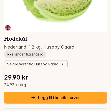
Hodekål
Nederland, 1,2 kg, Huseby Gaard
Ikke lenger tilgjengelig
Se alle varer fra Huseby Gaard
Stykkpris: 24,92 kr /kg
29,90 kr
Gjeldende pris er: 29,90 kr
24,92 kr /kg
Legg til i handlekurven