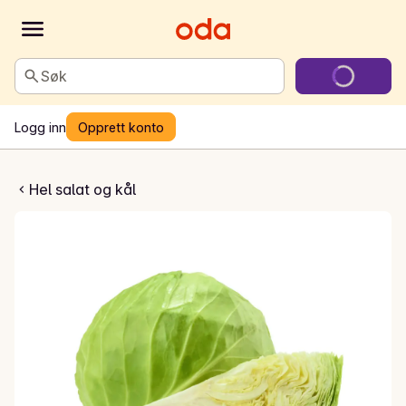
Søk
Logg inn
Opprett konto
Hodekål
Hel salat og kål