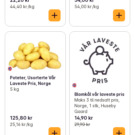
22,20 kr
54,00 kr
44,40 kr /kg
54,00 kr /kg
Poteter, Usorterte Vår
Laveste Pris, Norge
5 kg
Blomkål vår laveste pris
Maks 3 til nedsatt pris,
Norge, 1 stk, Huseby
Gaard
125,80 kr
14,90 kr
25,16 kr /kg
29,90 kr