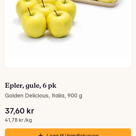
Epler, gule, 6 pk
Golden Delicious, Italia, 900 g
Stykkpris: 41,78 kr /kg
37,60 kr
Gjeldende pris er: 37,60 kr
41,78 kr /kg
Legg til i handlekurven