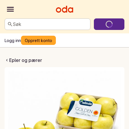
Søk
Logg inn
Opprett konto
, gule, 6 pk
Epler og pærer