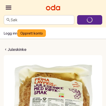
Søk
Logg inn
Opprett konto
 juleskinke
Juleskinke