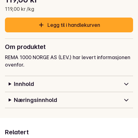
Gjeldende pris er: 119,00 kr
119,00 kr /kg
Legg til i handlekurven
Om produktet
REMA 1000 NORGE AS (LEV.) har levert informasjonen
ovenfor.
Innhold
Næringsinnhold
Relatert