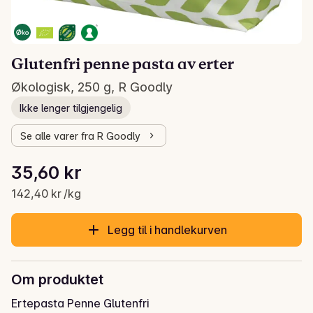
Glutenfri penne pasta av erter
Økologisk, 250 g, R Goodly
Ikke lenger tilgjengelig
Se alle varer fra R Goodly
Stykkpris: 142,40 kr /kg
35,60 kr
Gjeldende pris er: 35,60 kr
142,40 kr /kg
Legg til i handlekurven
Om produktet
Ertepasta Penne Glutenfri