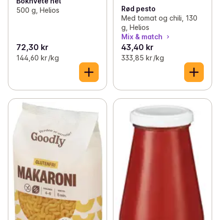
Bokhvete hel
Rød pesto
500 g, Helios
Med tomat og chili, 130
g, Helios
Mix & match
72,30 kr
43,40 kr
144,60 kr /kg
333,85 kr /kg