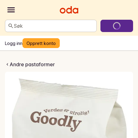
Søk
Logg inn
Opprett konto
enne pasta av erter
Andre pastaformer