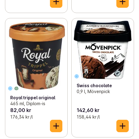
Swiss chocolate
0,9 l, Mövenpick
Royal trippel original
465 ml, Diplom-is
82,00 kr
142,60 kr
176,34 kr /l
158,44 kr /l