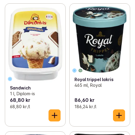
Royal trippel lakris
465 ml, Royal
Sandwich
1 l, Diplom-is
68,80 kr
86,60 kr
68,80 kr /l
186,24 kr /l