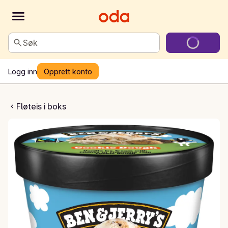
Søk
Logg inn
Opprett konto
kie dough
Fløteis i boks