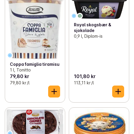
Royal skogsbær &
sjokolade
0,9 l, Diplom-is
Coppa famiglia tiramisu
1 l, Tonitto
79,80 kr
101,80 kr
79,80 kr /l
113,11 kr /l