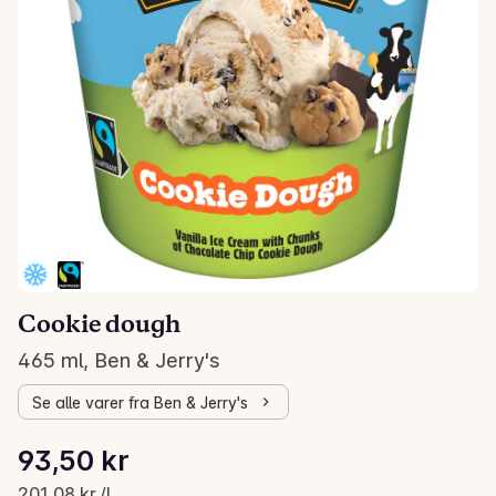
Cookie dough
465 ml, Ben & Jerry's
Se alle varer fra Ben & Jerry's
Stykkpris: 201,08 kr /l
93,50 kr
Gjeldende pris er: 93,50 kr
201,08 kr /l