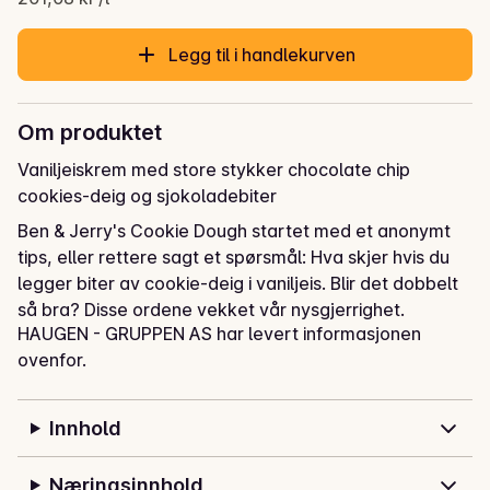
Legg til i handlekurven
Om produktet
Vaniljeiskrem med store stykker chocolate chip 
cookies-deig og sjokoladebiter
Ben & Jerry's Cookie Dough startet med et anonymt 
tips, eller rettere sagt et spørsmål: Hva skjer hvis du 
legger biter av cookie-deig i vaniljeis. Blir det dobbelt 
så bra? Disse ordene vekket vår nysgjerrighet. 
HAUGEN - GRUPPEN AS har levert informasjonen
Hjernene våre begynte å jobbe i høy hastighet. Året 
ovenfor.
var 1986 og vi trakk ut alt som trengs for å finne 
svaret. Det viste seg at forslaget var helt fantastisk. Vi 
fortsatte å prøve og etter fem år med dedikert testing 
Innhold
og utallige smaksprøver fant vi den perfekte 
blandingen av kakedeig og vaniljeis. Cookie Dough ble 
Næringsinnhold