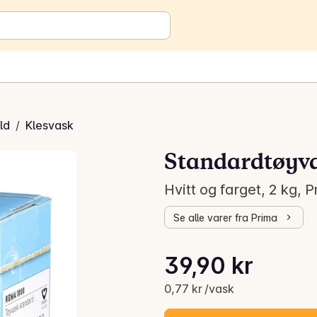
ld
/
Klesvask
Standardtøyv
Hvitt og farget, 2 kg, 
Se alle varer fra Prima
Stykkpris: 0,77 kr /vask
39,90 kr
Gjeldende pris er: 39,90 kr
0,77 kr /vask