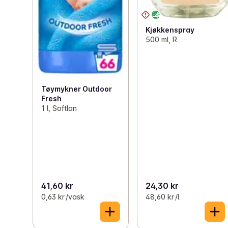
Kjøkkenspray
500 ml, R
Tøymykner Outdoor
Fresh
1 l, Softlan
41,60 kr
24,30 kr
0,63 kr /vask
48,60 kr /l