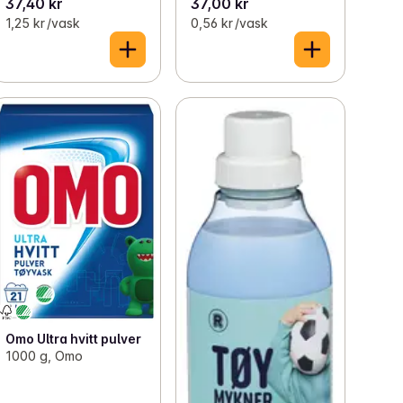
37,40 kr
37,00 kr
1,25 kr /vask
0,56 kr /vask
Omo Ultra hvitt pulver
1000 g, Omo