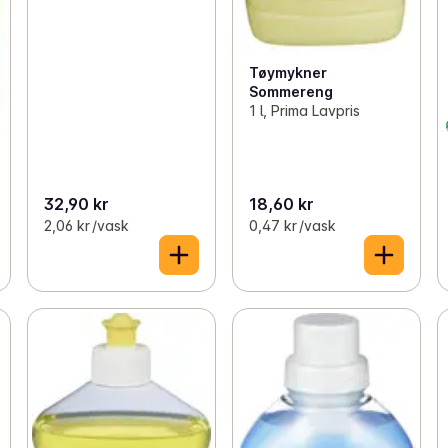
Tøymykner
Sommereng
1 l, Prima Lavpris
32,90 kr
18,60 kr
2,06 kr /vask
0,47 kr /vask