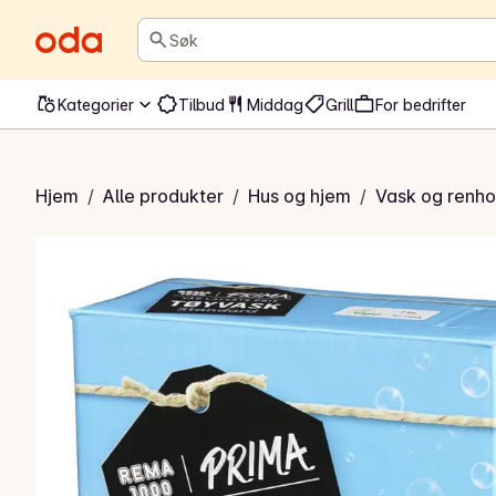
Søk
Kategorier
Tilbud
Middag
Grill
For bedrifter
ndardtøyvask
Hjem
/
Alle produkter
/
Hus og hjem
/
Vask og renho