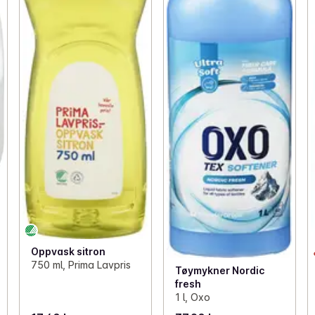
Oppvask sitron
750 ml, Prima Lavpris
Tøymykner Nordic
fresh
1 l, Oxo