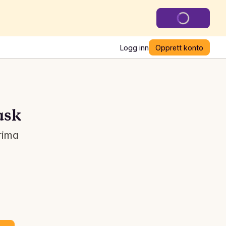
Logg inn
Opprett konto
ask
Prima