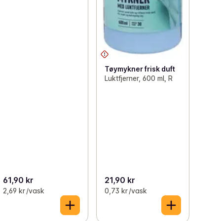
Tøymykner frisk duft
Luktfjerner, 600 ml, R
61,90 kr
21,90 kr
2,69 kr /vask
0,73 kr /vask