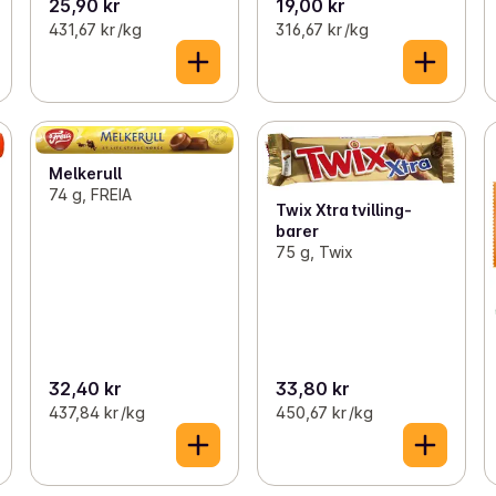
25,90 kr
19,00 kr
431,67 kr /kg
316,67 kr /kg
Melkerull
74 g, FREIA
Twix Xtra tvilling-
barer
75 g, Twix
32,40 kr
33,80 kr
437,84 kr /kg
450,67 kr /kg