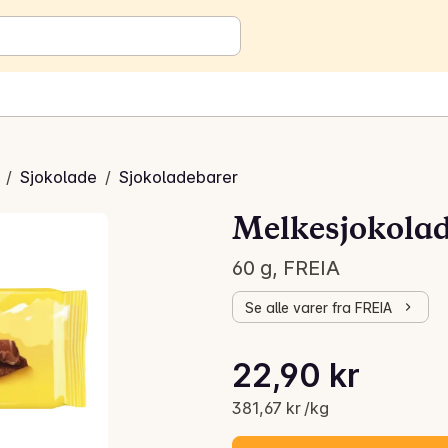
/
Sjokolade
/
Sjokoladebarer
Melkesjokola
60 g, FREIA
Se alle varer fra FREIA
Stykkpris: 381,67 kr /kg
22,90 kr
Gjeldende pris er: 22,90 kr
381,67 kr /kg