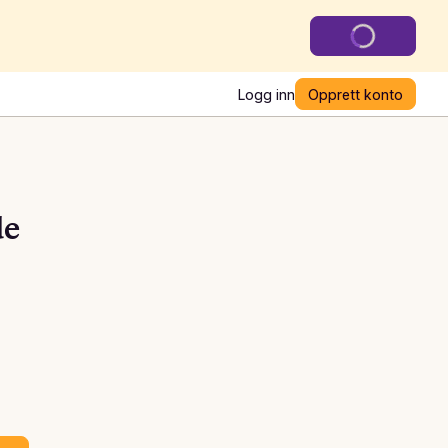
Logg inn
Opprett konto
de