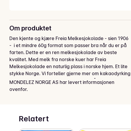
Om produktet
Den kjente og kjære Freia Melkesjokolade - sien 1906 
-  i et mindre 60g format som passer bra når du er på 
farten. Dette er en ren melkesjokolade av beste 
kvalitet. Med melk fra norske kuer har Freia 
Melkesjokolade en naturlig plass i norske hjem. Et lite 
stykke Norge. Vi forteller gjerne mer om kakaodyrking 
og hva som er viktig for oss, les mer på 
MONDELEZ NORGE AS har levert informasjonen
www.cocoaprogram.info
ovenfor.
Relatert