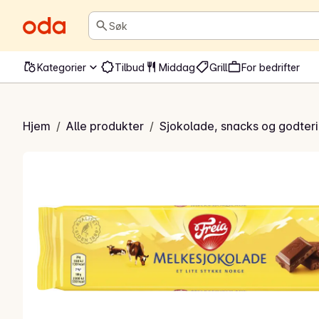
Søk
Kategorier
Tilbud
Middag
Grill
For bedrifter
kesjokolade
Hjem
/
Alle produkter
/
Sjokolade, snacks og godteri