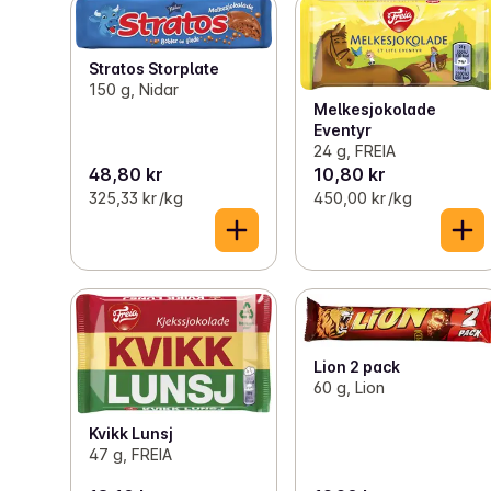
Stratos Storplate
150 g, Nidar
Melkesjokolade
Eventyr
24 g, FREIA
48,80 kr
10,80 kr
325,33 kr /kg
450,00 kr /kg
Lion 2 pack
60 g, Lion
Kvikk Lunsj
47 g, FREIA