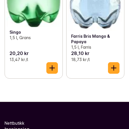
Singo
Farris Bris Mango &
1,5 l, Grans
Papaya
1,5 l, Farris
20,20 kr
28,10 kr
13,47 kr /l
18,73 kr /l
Nettbutikk