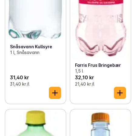
Snåsavann Kullsyre
1 l, Snåsavann
Farris Frus Bringebær
1,5 l
31,40 kr
32,10 kr
31,40 kr /l
21,40 kr /l