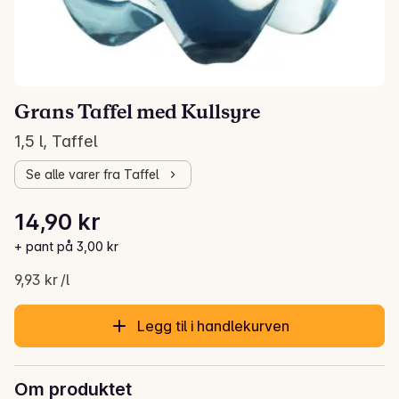
Grans Taffel med Kullsyre
1,5 l, Taffel
Se alle varer fra Taffel
Stykkpris: 9,93 kr /l
14,90 kr
Gjeldende pris er: 14,90 kr
+ pant på 3,00 kr
9,93 kr /l
Legg til i handlekurven
Om produktet