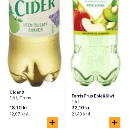
Cider X
Farris Frus Eple&Kiwi
1,5 l, Grans
1,5 l
18,10 kr
32,10 kr
12,07 kr /l
21,40 kr /l