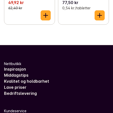
R
49,92 kr
77,50 kr
62,40 kr
0,54 kr /tabletter
Nettbutikk
Inspirasjon
Middagstips
Kvalitet og holdbarhet
Lave priser
Bedriftslevering
Kundeservice