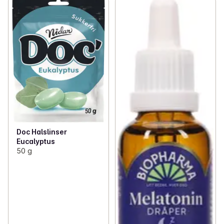
Doc Halslinser
Eucalyptus
50 g