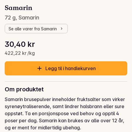
Samarin
72 g, Samarin
Se alle varer fra Samarin
Stykkpris: 422,22 kr /kg
30,40 kr
Gjeldende pris er: 30,40 kr
422,22 kr /kg
Legg til i handlekurven
Om produktet
Samarin brusepulver inneholder fruktsalter som virker 
syrenøytraliserende, samt lindrer halsbrann eller sure 
oppstøt. Ta en porsjonspose ved behov og opptil 4 
poser per dag. Samarin kan brukes av alle over 12 år, 
og er ment for midlertidig ubehag.