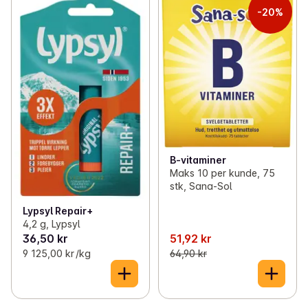
-20%
B-vitaminer
Maks 10 per kunde, 75
stk, Sana-Sol
Lypsyl Repair+
4,2 g, Lypsyl
36,50 kr
51,92 kr
9 125,00 kr /kg
64,90 kr