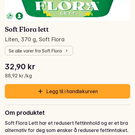
Soft Flora lett
Liten, 370 g, Soft Flora
Se alle varer fra Soft Flora
Stykkpris: 88,92 kr /kg
32,90 kr
Gjeldende pris er: 32,90 kr
88,92 kr /kg
Legg til i handlekurven
Om produktet
Soft Flora Lett har et redusert fettinnhold og er et bra 
alternativ for deg som ønsker å redusere fettinntaket. 