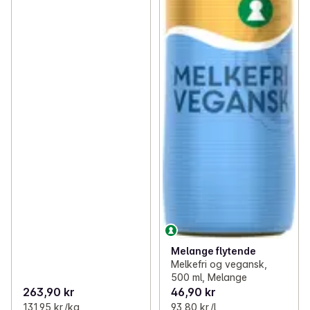
Melange flytende
Melkefri og vegansk,
500 ml, Melange
263,90 kr
46,90 kr
131,95 kr /kg
93,80 kr /l