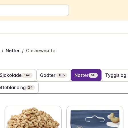
/
Nøtter
/
Cashewnøtter
Sjokolade
Godteri
Nøtter
Tyggis og 
146
105
50
tteblanding
24