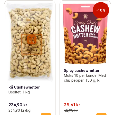
-10%
Spicy cashewnøtter
Maks 10 per kunde, Med
chili pepper, 150 g, R
Rå Cashewnøtter
Usaltet, 1 kg
234,90 kr
38,61 kr
234,90 kr /kg
42,90 kr