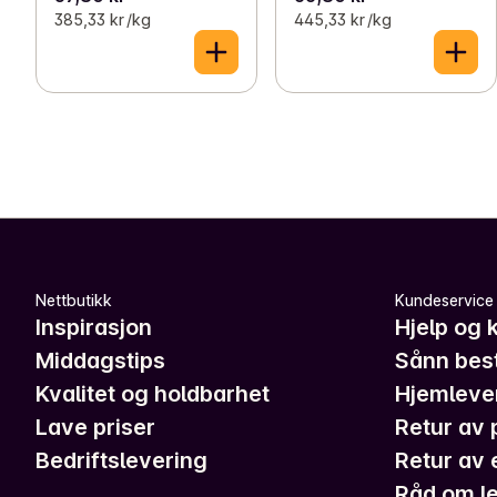
385,33 kr /kg
445,33 kr /kg
Nettbutikk
Kundeservice
Inspirasjon
Hjelp og 
Middagstips
Sånn best
Kvalitet og holdbarhet
Hjemleve
Lave priser
Retur av 
Bedriftslevering
Retur av 
Råd om le