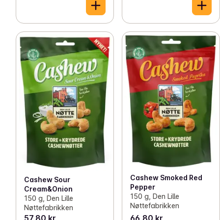
Cashew Smoked Red
Cashew Sour
Pepper
Cream&Onion
150 g, Den Lille
150 g, Den Lille
Nøttefabrikken
Nøttefabrikken
57,80 kr
66,80 kr