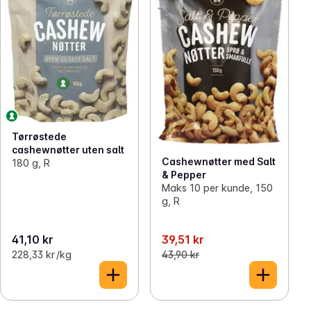
Tørrøstede
cashewnøtter uten salt
Cashewnøtter med Salt
180 g, R
& Pepper
Maks 10 per kunde, 150
g, R
41,10 kr
39,51 kr
228,33 kr /kg
43,90 kr