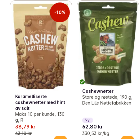
-10%
Cashewnøtter
Karamelliserte
Store og røstede, 190 g,
cashewnøtter med hint
Den Lille Nøttefabrikken
av salt
Maks 10 per kunde, 130
g, R
Ny!
38,79 kr
62,80 kr
43,10 kr
330,53 kr /kg