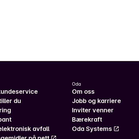
Oda
kundeservice
Om oss
iller du
Jobb og karriere
ring
Inviter venner
pant
Bærekraft
elektronisk avfall
Oda Systems
gemidler på nett