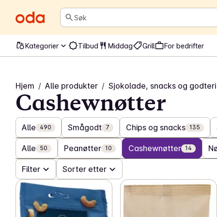
Søk
Kategorier
Tilbud
Middag
Grill
For bedrifter
Hjem
/
Alle produkter
/
Sjokolade, snacks og godteri
Cashewnøtter
Alle
Smågodt
Chips og snacks
490
7
135
Alle
Peanøtter
Cashewnøtter
Nø
50
10
14
Filter
Sorter etter