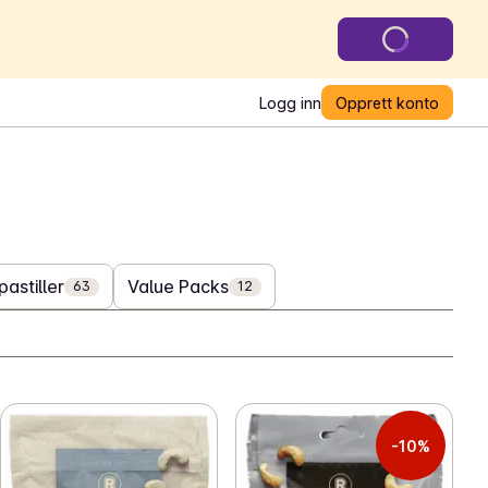
Logg inn
Opprett konto
pastiller
Value Packs
63
12
-10%