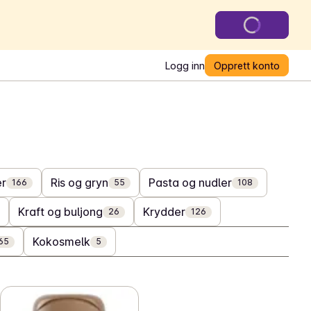
Logg inn
Opprett konto
er
Ris og gryn
Pasta og nudler
166
55
108
Kraft og buljong
Krydder
26
126
Kokosmelk
65
5