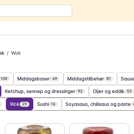
isk
/
Wok
Middagsbaser
Middagstilbehør
Saus
108
49
81
Ketchup, sennep og dressinger
Oljer og eddik
92
53
Wok
Sushi
Soyasaus, chilisaus og paste
29
16