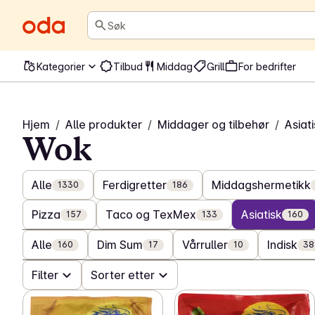
Søk
Kategorier
Tilbud
Middag
Grill
For bedrifter
Hjem
/
Alle produkter
/
Middager og tilbehør
/
Asiat
Wok
Alle
Ferdigretter
Middagshermetikk
1330
186
Pizza
Taco og TexMex
Asiatisk
157
133
160
Alle
Dim Sum
Vårruller
Indisk
160
17
10
38
Filter
Sorter etter