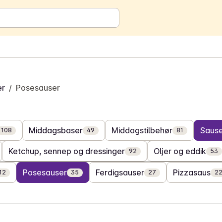
er
/
Posesauser
Middagsbaser
Middagstilbehør
Saus
108
49
81
Ketchup, sennep og dressinger
Oljer og eddik
92
53
Posesauser
Ferdigsauser
Pizzasaus
12
35
27
2