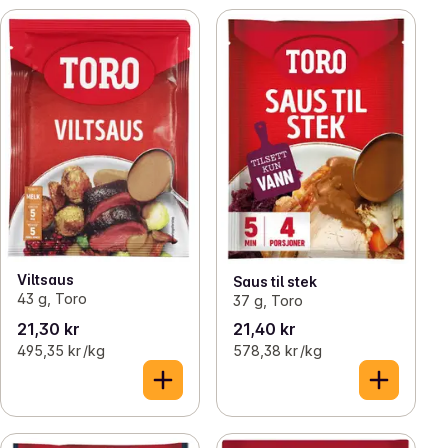
Viltsaus
Saus til stek
43 g, Toro
37 g, Toro
21,30 kr
21,40 kr
495,35 kr /kg
578,38 kr /kg