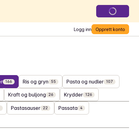
Logg inn
Opprett konto
er
Ris og gryn
Pasta og nudler
166
55
107
Kraft og buljong
Krydder
26
126
Pastasauser
Passata
2
22
4