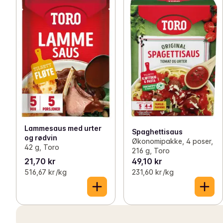
Lammesaus med urter
Spaghettisaus
og rødvin
Økonomipakke, 4 poser,
42 g, Toro
216 g, Toro
21,70 kr
49,10 kr
516,67 kr /kg
231,60 kr /kg