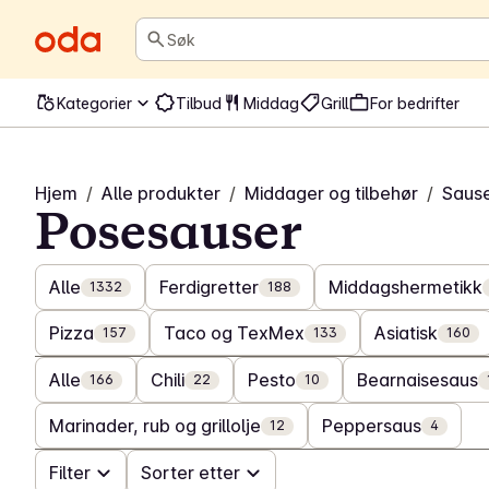
Søk
Kategorier
Tilbud
Middag
Grill
For bedrifter
Hjem
/
Alle produkter
/
Middager og tilbehør
/
Saus
Posesauser
Alle
Ferdigretter
Middagshermetikk
1332
188
Pizza
Taco og TexMex
Asiatisk
157
133
160
Alle
Chili
Pesto
Bearnaisesaus
166
22
10
Marinader, rub og grillolje
Peppersaus
12
4
Filter
Sorter etter