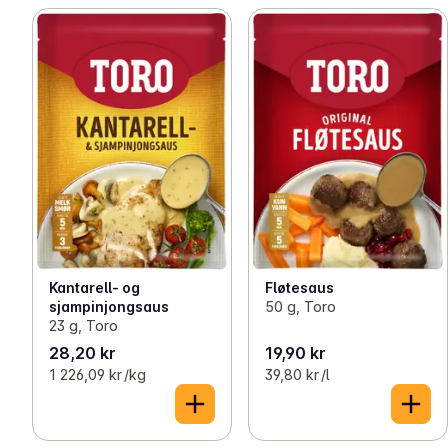
Kantarell- og
Fløtesaus
sjampinjongsaus
50 g, Toro
23 g, Toro
28,20 kr
19,90 kr
1 226,09 kr /kg
39,80 kr /l