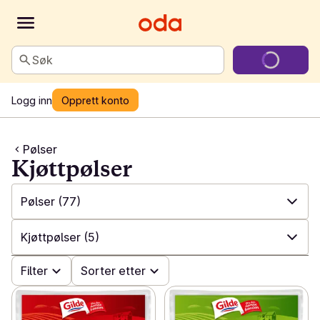
Søk
Logg inn
Opprett konto
Pølser
Kjøttpølser
Pølser
(77)
✓
Alle
(342)
Kjøttpølser
(5)
✓
Kylling, kalkun og and
(65)
✓
Filter
Alle
(77)
Sorter etter
✓
Svin
(54)
✓
Grillpølser
(18)