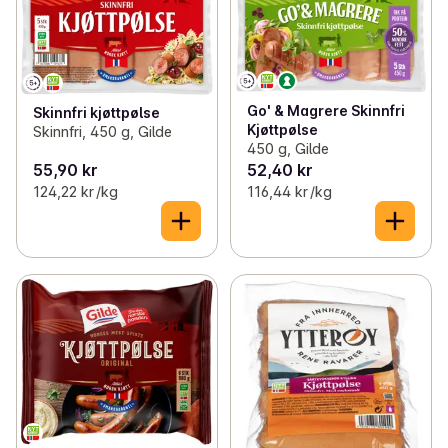
✓
Storfe og kalv
(43)
✓
Kjøttpølser
(5)
✓
Lam og vilt
(11)
✓
Spesialpølser
(33)
✓
Bacon og smårettskinke
(21)
✓
Vossakorv
(2)
Go' & Magrere Skinnfri
Skinnfri kjøttpølse
Kjøttpølse
Skinnfri, 450 g, Gilde
✓
Kjøttdeig og karbonadedeig
(28)
450 g, Gilde
✓
Wienerpølser
(12)
55,90 kr
52,40 kr
✓
Hamburgere
(26)
124,22 kr /kg
116,44 kr /kg
✓
Halal
(6)
✓
Kjøttboller og karbonader
(33)
✓
Kylling-/kalkunpølser
(7)
✓
Pølser
(77)
✓
Falukorv
(4)
✓
Kjøttretter
(7)