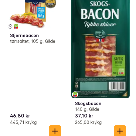
✓
Storfe og kalv
(43)
✓
Lam og vilt
(11)
✓
Bacon og smårettskinke
(21)
Stjernebacon
tørrsaltet, 105 g, Gilde
✓
Kjøttdeig og karbonadedeig
(28)
✓
Hamburgere
(26)
✓
Kjøttboller og karbonader
(33)
✓
Pølser
(77)
✓
Kjøttretter
(7)
Skogsbacon
140 g, Gilde
46,80 kr
37,10 kr
445,71 kr /kg
265,00 kr /kg