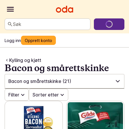
Søk
Logg inn
Opprett konto
Kylling og kjøtt
Bacon og smårettskinke
Bacon og smårettskinke
(21)
✓
Filter
Alle
(342)
Sorter etter
✓
Kylling, kalkun og and
(65)
✓
Svin
(54)