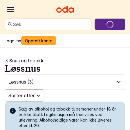
Søk
Logg inn
Opprett konto
Snus og tobakk
Løssnus
Løssnus
(3)
✓
Sorter etter
Alle
(143)
✓
Hvit snus
(59)
Salg av alkohol og tobakk til personer under 18 år
er ikke tillatt. Legitimasjon må fremvises ved
utlevering. Alkoholholdige varer kan ikke leveres
✓
Porsjonssnus
(11)
etter kl. 20.