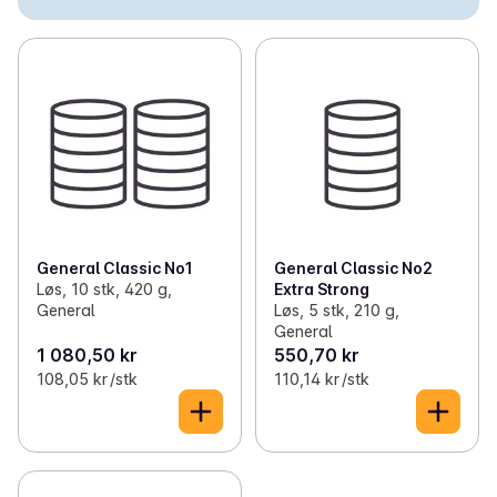
✓
Løssnus
(3)
✓
Nikotinfri snus
(5)
✓
Sigaretter
(50)
✓
Rulletobakk
(12)
✓
Skråtobakk
(2)
✓
Sigarer og Sigarillos
(1)
General Classic No1
General Classic No2
Løs, 10 stk, 420 g,
Extra Strong
General
Løs, 5 stk, 210 g,
General
1 080,50 kr
550,70 kr
108,05 kr /stk
110,14 kr /stk