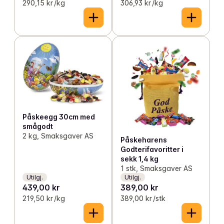
290,15 kr /kg
306,93 kr /kg
Påskeegg 30cm med
smågodt
2 kg, Smaksgaver AS
Påskeharens
Godterifavoritter i
sekk 1,4 kg
1 stk, Smaksgaver AS
Utilgj.
Utilgj.
439,00 kr
389,00 kr
219,50 kr /kg
389,00 kr /stk