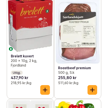
Brelett kuvert
200 x 10g, 2 kg,
Fjordland
Roastbeef premium
500 g, S.k
Utilgj.
437,90 kr
255,80 kr
218,95 kr /kg
511,60 kr /kg