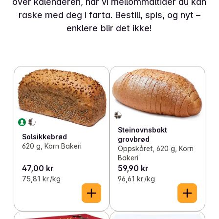
over kalenderen, har vi mellommåltider du kan
raske med deg i farta. Bestill, spis, og nyt –
enklere blir det ikke!
Steinovnsbakt
Solsikkebrød
grovbrød
620 g, Korn Bakeri
Oppskåret, 620 g, Korn
Bakeri
47,00 kr
59,90 kr
75,81 kr /kg
96,61 kr /kg