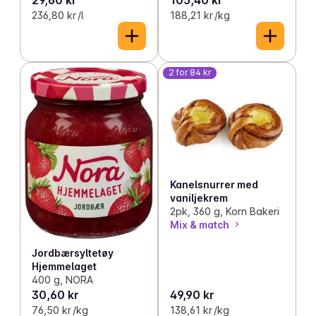
236,80 kr /l
188,21 kr /kg
2 for 84 kr
Kanelsnurrer med
vaniljekrem
2pk, 360 g, Korn Bakeri
Mix & match
Jordbærsyltetøy
Hjemmelaget
400 g, NORA
30,60 kr
49,90 kr
76,50 kr /kg
138,61 kr /kg