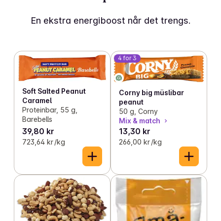
En ekstra energiboost når det trengs.
4 for 3
Soft Salted Peanut
Corny big müslibar
Caramel
peanut
Proteinbar, 55 g,
50 g, Corny
Barebells
Mix & match
39,80 kr
13,30 kr
723,64 kr /kg
266,00 kr /kg