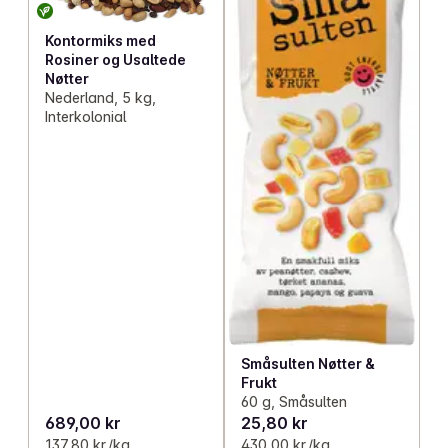
Kontormiks med
Rosiner og Usaltede
Nøtter
Nederland, 5 kg,
Interkolonial
Småsulten Nøtter &
Frukt
60 g, Småsulten
689,00 kr
25,80 kr
137,80 kr /kg
430,00 kr /kg